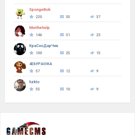
SpongeBob
220
35
37
Murthehelp
146
31
23
КраСноДарЧик
100
25
15
4Е6УРAIIIKA
57
12
9
hzkto
55
10
9