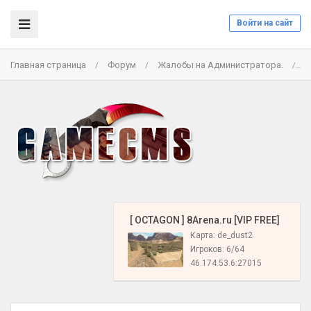
Войти на сайт
Главная страница
Форум
Жалобы на Администратора.
С
/
/
/
️ [ OCTAGON ] 8Arena.ru [VIP FREE]
Карта: de_dust2
Игроков: 6/64
46.174.53.6:27015