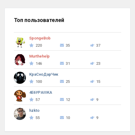
Топ пользователей
SpongeBob
220
35
37
Murthehelp
146
31
23
КраСноДарЧик
100
25
15
4Е6УРAIIIKA
57
12
9
hzkto
55
10
9