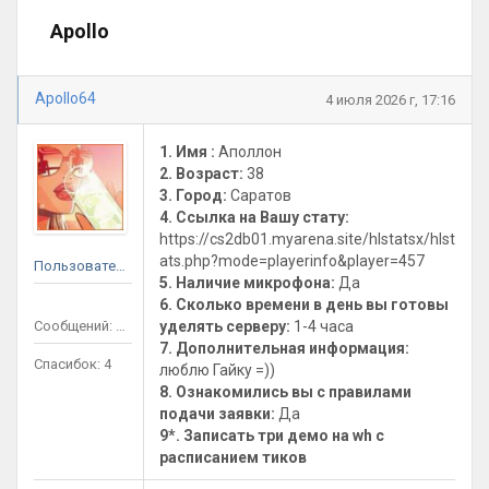
Apollo
Apollo64
4 июля 2026 г, 17:16
1. Имя :
Аполлон
2. Возраст:
38
3. Город:
Саратов
4. Ссылка на Вашу стату:
https://cs2db01.myarena.site/hlstatsx/hlst
ats.php?mode=playerinfo&player=457
Пользователь
5. Наличие микрофона:
Да
6. Сколько времени в день вы готовы
Сообщений: 11
уделять серверу:
1-4 часа
7. Дополнительная информация:
Спасибок: 4
люблю Гайку =))
8. Ознакомились вы с правилами
подачи заявки:
Да
9*. Записать три демо на wh с
расписанием тиков