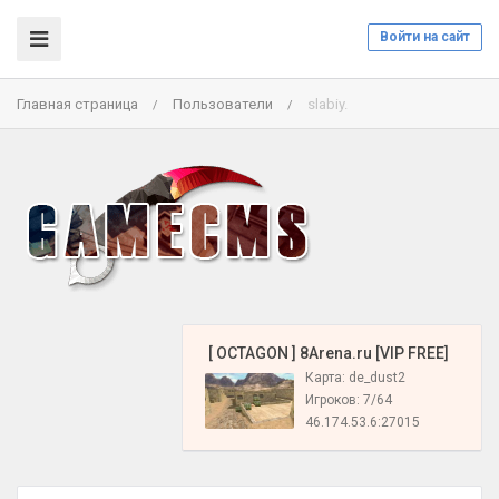
Войти на сайт
Главная страница
Пользователи
slabiy.
/
/
️ [ OCTAGON ] 8Arena.ru [VIP FREE]
Карта: de_dust2
Игроков: 7/64
46.174.53.6:27015