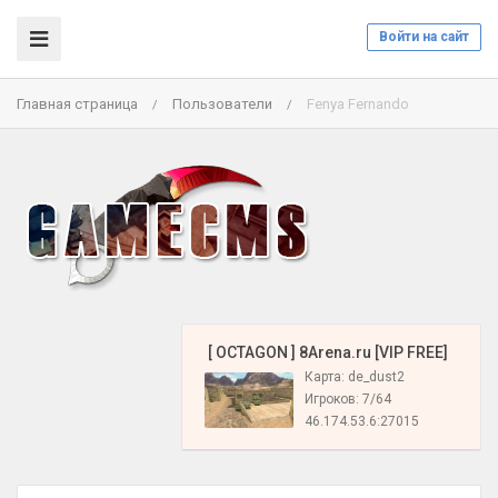
Войти на сайт
Главная страница
Пользователи
Fenya Fernando
/
/
️ [ OCTAGON ] 8Arena.ru [VIP FREE]
Карта: de_dust2
Игроков: 7/64
46.174.53.6:27015