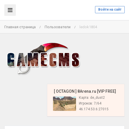
Войти на сайт
Главная страница
Пользователи
ledok1804
/
/
️ [ OCTAGON ] 8Arena.ru [VIP FREE]
Карта: de_dust2
Игроков: 7/64
46.174.53.6:27015