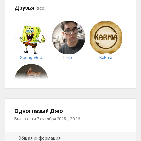
Друзья
[все]
SpongeBob
hzkto
KaRma
Mishan
Одноглазый Джо
Был в сети 7 октября 2025 г, 20:36
Общая информация