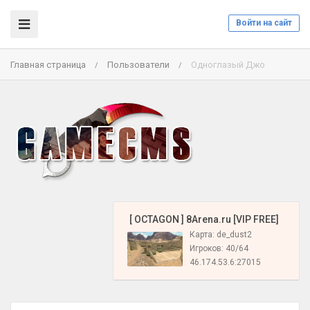
Войти на сайт
Главная страница
Пользователи
Одноглазый Джо
/
/
️ [ OCTAGON ] 8Arena.ru [VIP FREE]
Карта: de_dust2
Игроков: 40/64
46.174.53.6:27015