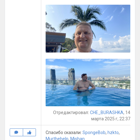
Отредактировал:
CHE_BURASHKA
, 14
марта 2025 г, 22:37
Спасибо сказали:
SpongeBob
,
hzkto
,
Murthehelp
,
Mishan