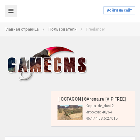
Войти на сайт
Главная страница
Пользователи
Freelancer
/
/
️ [ OCTAGON ] 8Arena.ru [VIP FREE]
Карта: de_dust2
Игроков: 40/64
46.174.53.6:27015