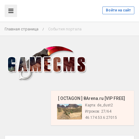
Войти на сайт
Главная страница
События портала
/
️ [ OCTAGON ] 8Arena.ru [VIP FREE]
Карта: de_dust2
Игроков: 27/64
46.174.53.6:27015